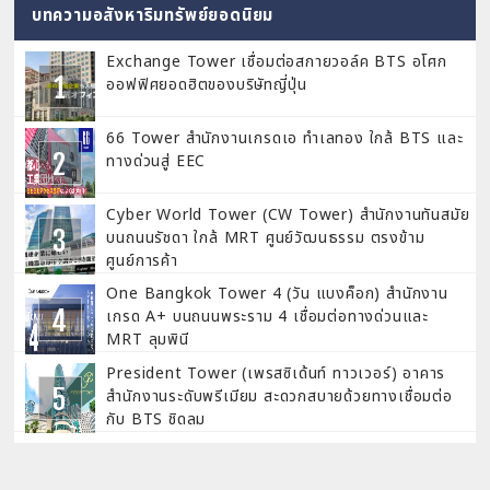
บทความอสังหาริมทรัพย์ยอดนิยม
Exchange Tower เชื่อมต่อสกายวอล์ค BTS อโศก
ออฟฟิศยอดฮิตของบริษัทญี่ปุ่น
66 Tower สำนักงานเกรดเอ ทำเลทอง ใกล้ BTS และ
ทางด่วนสู่ EEC
Cyber World Tower (CW Tower) สำนักงานทันสมัย
บนถนนรัชดา ใกล้ MRT ศูนย์วัฒนธรรม ตรงข้าม
ศูนย์การค้า
One Bangkok Tower 4 (วัน แบงค็อก) สำนักงาน
เกรด A+ บนถนนพระราม 4 เชื่อมต่อทางด่วนและ
MRT ลุมพินี
President Tower (เพรสซิเด้นท์ ทาวเวอร์) อาคาร
สำนักงานระดับพรีเมียม สะดวกสบายด้วยทางเชื่อมต่อ
กับ BTS ชิดลม