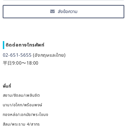
ส่งข้อความ
ติดต่อทางโทรศัพท์
02-651-5655
(อังกฤษและไทย)
平日9:00〜18:00
พื้นที่
สยาม/ชิดลม/เพลินจิต
นานา/อโศก/พร้อมพงษ์
ทองหล่อ/เอกมัย/พระโขนง
สีลม/พระราม 4/สาทร