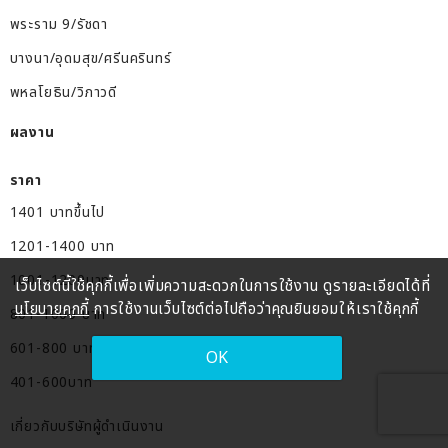
พระราม 9/รัชดา
บางนา/อุดมสุข/ศรีนครินทร์
พหลโยธิน/วิภาวดี
ผลงาน
ราคา
1401 บาทขึ้นไป
1201-1400 บาท
1001-1200บาท
เว็บไซต์นี้ใช้คุกกี้เพื่อเพิ่มความสะดวกในการใช้งาน ดูรายละเอียดได้ที่
นโยบายคุกกี้
การใช้งานเว็บไซต์ต่อไปถือว่าคุณยินยอมให้เราใช้คุกกี้
801-1000 บาท
601-800 บาท
OK
401-600บาท
เกี่ยวกับบริษัทผู้ดำเนินงาน