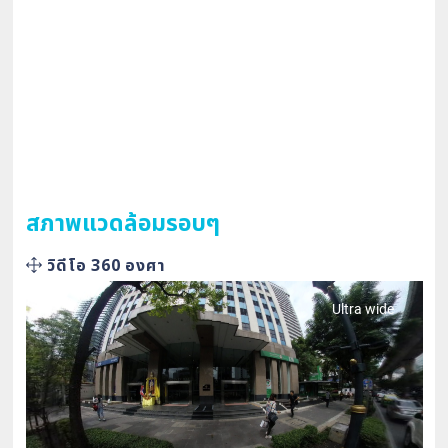
สภาพแวดล้อมรอบๆ
วิดีโอ 360 องศา