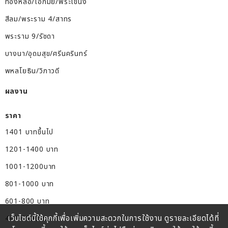
ทองหล่อ/เอกมัย/พระโขนง
สีลม/พระราม 4/สาทร
พระราม 9/รัชดา
บางนา/อุดมสุข/ศรีนครินทร์
พหลโยธิน/วิภาวดี
ผลงาน
ราคา
1401 บาทขึ้นไป
1201-1400 บาท
1001-1200บาท
801-1000 บาท
601-800 บาท
เว็บไซต์นี้ใช้คุกกี้เพื่อเพิ่มความสะดวกในการใช้งาน ดูรายละเอียดได้ที่
401-600บาท