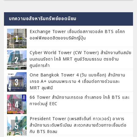
บทความอสังหาริมทรัพย์ยอดนิยม
Exchange Tower เชื่อมต่อสกายวอล์ค BTS อโศก
ออฟฟิศยอดฮิตของบริษัทญี่ปุ่น
Cyber World Tower (CW Tower) สำนักงานทันสมัย
บนถนนรัชดา ใกล้ MRT ศูนย์วัฒนธรรม ตรงข้าม
ศูนย์การค้า
One Bangkok Tower 4 (วัน แบงค็อก) สำนักงาน
เกรด A+ บนถนนพระราม 4 เชื่อมต่อทางด่วนและ
MRT ลุมพินี
66 Tower สำนักงานเกรดเอ ทำเลทอง ใกล้ BTS และ
ทางด่วนสู่ EEC
President Tower (เพรสซิเด้นท์ ทาวเวอร์) อาคาร
สำนักงานระดับพรีเมียม สะดวกสบายด้วยทางเชื่อมต่อ
กับ BTS ชิดลม