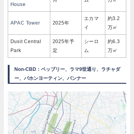
House
エカマ
約3.2
APAC Tower
2025年
イ
万㎡
Dusit Central
2025年予
シーロ
約6.3
Park
定
ム
万㎡
Non-CBD：ペッブリー、ラマ9世通り、ラチャダ
ー、パホンヨーティン、バンナー