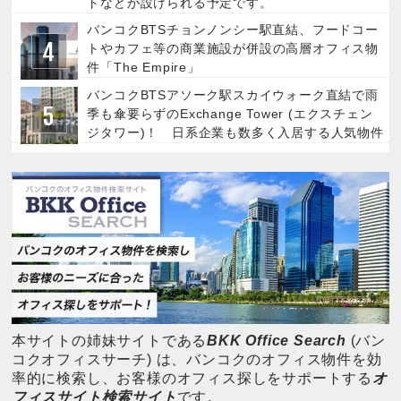
トなどが設けられる予定です。
バンコクBTSチョンノンシー駅直結、フードコー
トやカフェ等の商業施設が併設の高層オフィス物
件「The Empire」
バンコクBTSアソーク駅スカイウォーク直結で雨
季も傘要らずのExchange Tower (エクスチェン
ジタワー)！ 日系企業も数多く入居する人気物件
本サイトの姉妹サイトである
BKK Office Search
(バン
コクオフィスサーチ) は、バンコクのオフィス物件を効
率的に検索し、お客様のオフィス探しをサポートする
オ
フィスサイト検索サイト
です。