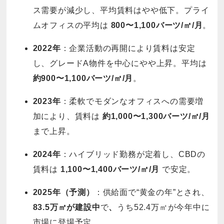
ス需要が減少し、平均賃料はやや低下。プライ
ムオフィスの平均は
800〜1,100バーツ/㎡/月
。
2022年
：企業活動の再開により賃料は安定
し、グレードA物件を中心にやや上昇。平均は
約900〜1,100バーツ/㎡/月
。
2023年
：柔軟でモダンなオフィスへの需要増
加により、賃料は
約1,000〜1,300バーツ/㎡/月
まで上昇。
2024年
：ハイブリッド勤務が定着し、CBDの
賃料は
1,100〜1,400バーツ/㎡/月
で安定。
2025年（予測）
：供給面で“黄金の年”とされ、
83.5万㎡が建設中
で
、
うち52.4万㎡が今年中に
市場に登場予定。